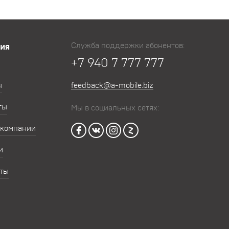
Служба поддержки абонентов:
ия
+7 940 7 777 777
ы
feedback@a-mobile.biz
ты
Мы в социальных сетях:
 компании
и
ты