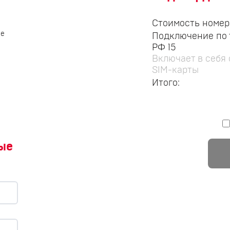
Стоимость номера
се
Подключение по 
РФ 15
Включает в себя
SIM-карты
Итого:
ые