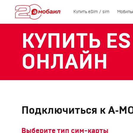
Купить eSim / sim
Мобиль
КУПИТЬ ESI
ОНЛАЙН
Подключиться к А‑М
Выберите тип сим-карты